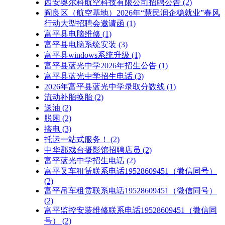
西安奥尔科航空科技有限公司招聘公告
(2)
阎良区（航空基地）2026年“慧民润企稳就业”春风
行动大型招聘会邀请函
(1)
富平县电脑维修
(1)
富平县电脑系统安装
(3)
富平县windows系统升级
(1)
富平县蓝光中学2026年招生公告
(1)
富平县蓝光中学招生电话
(3)
2026年富平县蓝光中学录取分数线
(1)
流动补胎换胎
(2)
送油
(2)
脱困
(2)
搭电
(3)
托运一站式服务！
(2)
中华郡戏台摄影馆招聘店员
(2)
富平蓝光中学招生电话
(2)
富平叉车租赁联系电话19528609451（微信同号）
(2)
富平吊车租赁联系电话19528609451（微信同号）
(2)
富平监控安装维修联系电话19528609451（微信同
号）
(2)