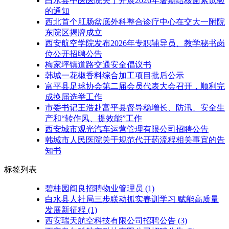
白水县中医医院关于开展2026年暑期结核菌素试验
的通知
西北首个肛肠盆底外科整合诊疗中心在交大一附院
东院区揭牌成立
西安航空学院发布2026年专职辅导员、教学秘书岗
位公开招聘公告
梅家坪镇道路交通安全倡议书
韩城一花椒香料综合加工项目批后公示
富平县足球协会第二届会员代表大会召开，顺利完
成换届选举工作
市委书记王浩赴富平县督导稳增长、防汛、安全生
产和“转作风、提效能”工作
西安城市观光汽车运营管理有限公司招聘公告
韩城市人民医院关于规范代开药流程相关事宜的告
知书
标签列表
碧桂园阎良招聘物业管理员
(1)
白水县人社局三步联动抓实春训学习 赋能高质量
发展新征程
(1)
西安瑞天航空科技有限公司招聘公告
(3)