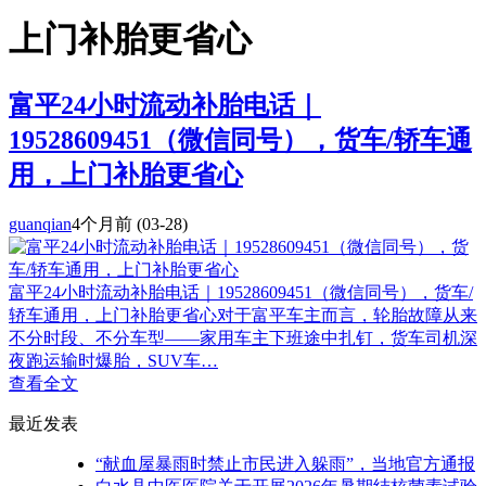
上门补胎更省心
​富平24小时流动补胎电话｜
19528609451（微信同号），货车/轿车通
用，上门补胎更省心
guanqian
4个月前
(03-28)
富平24小时流动补胎电话｜19528609451（微信同号），货车/
轿车通用，上门补胎更省心对于富平车主而言，轮胎故障从来
不分时段、不分车型——家用车主下班途中扎钉，货车司机深
夜跑运输时爆胎，SUV车…
查看全文
最近发表
“献血屋暴雨时禁止市民进入躲雨”，当地官方通报