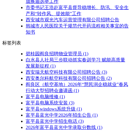
成换届选举工作
市委书记王浩赴富平县督导稳增长、防汛、安全生
产和“转作风、提效能”工作
西安城市观光汽车运营管理有限公司招聘公告
韩城市人民医院关于规范代开药流程相关事宜的告
知书
标签列表
碧桂园阎良招聘物业管理员
(1)
白水县人社局三步联动抓实春训学习 赋能高质量
发展新征程
(1)
西安瑞天航空科技有限公司招聘公告
(3)
西安奥尔科航空科技有限公司招聘公告
(2)
阎良区（航空基地）2026年“慧民润企稳就业”春风
行动大型招聘会邀请函
(1)
富平县电脑维修
(1)
富平县电脑系统安装
(3)
富平县windows系统升级
(1)
富平县蓝光中学2026年招生公告
(1)
富平县蓝光中学招生电话
(3)
2026年富平县蓝光中学录取分数线
(1)