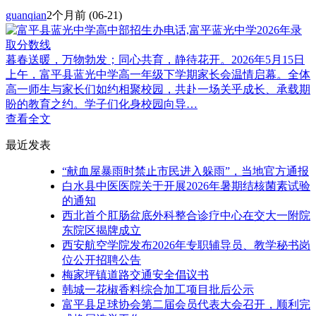
guanqian
2个月前
(06-21)
暮春送暖，万物勃发；同心共育，静待花开。2026年5月15日
上午，富平县蓝光中学高一年级下学期家长会温情启幕。全体
高一师生与家长们如约相聚校园，共赴一场关乎成长、承载期
盼的教育之约。学子们化身校园向导…
查看全文
最近发表
“献血屋暴雨时禁止市民进入躲雨”，当地官方通报
白水县中医医院关于开展2026年暑期结核菌素试验
的通知
西北首个肛肠盆底外科整合诊疗中心在交大一附院
东院区揭牌成立
西安航空学院发布2026年专职辅导员、教学秘书岗
位公开招聘公告
梅家坪镇道路交通安全倡议书
韩城一花椒香料综合加工项目批后公示
富平县足球协会第二届会员代表大会召开，顺利完