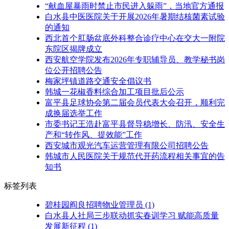
“献血屋暴雨时禁止市民进入躲雨”，当地官方通报
白水县中医医院关于开展2026年暑期结核菌素试验
的通知
西北首个肛肠盆底外科整合诊疗中心在交大一附院
东院区揭牌成立
西安航空学院发布2026年专职辅导员、教学秘书岗
位公开招聘公告
梅家坪镇道路交通安全倡议书
韩城一花椒香料综合加工项目批后公示
富平县足球协会第二届会员代表大会召开，顺利完
成换届选举工作
市委书记王浩赴富平县督导稳增长、防汛、安全生
产和“转作风、提效能”工作
西安城市观光汽车运营管理有限公司招聘公告
韩城市人民医院关于规范代开药流程相关事宜的告
知书
标签列表
碧桂园阎良招聘物业管理员
(1)
白水县人社局三步联动抓实春训学习 赋能高质量
发展新征程
(1)