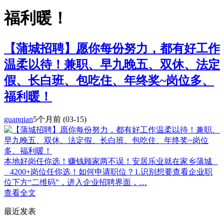
福利暖！
【蒲城招聘】愿你每份努力，都有好工作
温柔以待！兼职、早九晚五、双休、法定
假、长白班、包吃住、年终奖~岗位多、
福利暖！
guanqian
5个月前
(03-15)
本地好岗任你选！赚钱顾家两不误！安居乐业就在家乡蒲城
4200+岗位任你选！如何申请职位？1.识别想要查看企业职
位下方“二维码”，进入企业招聘界面，…
查看全文
最近发表