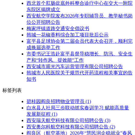
西北首个肛肠盆底外科整合诊疗中心在交大一附院
东院区揭牌成立
西安航空学院发布2026年专职辅导员、教学秘书岗
位公开招聘公告
梅家坪镇道路交通安全倡议书
韩城一花椒香料综合加工项目批后公示
富平县足球协会第二届会员代表大会召开，顺利完
成换届选举工作
市委书记王浩赴富平县督导稳增长、防汛、安全生
产和“转作风、提效能”工作
西安城市观光汽车运营管理有限公司招聘公告
韩城市人民医院关于规范代开药流程相关事宜的告
知书
标签列表
碧桂园阎良招聘物业管理员
(1)
白水县人社局三步联动抓实春训学习 赋能高质量
发展新征程
(1)
西安瑞天航空科技有限公司招聘公告
(3)
西安奥尔科航空科技有限公司招聘公告
(2)
阎良区（航空基地）2026年“慧民润企稳就业”春风