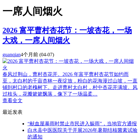
一席人间烟火
2026 富平曹村杏花节：一坡杏花，一场
大戏，一席人间烟火
guanqian
4个月前
(04-07)
春风过荆山，曹村杏花开。2026 年富平曹村杏花节如约而
至，太白村的千亩杏林一夜绽放，粉白的花海漫过山坡，一直
铺到村口的老槐树下。走进曹村太白村，村中杏花开满坡。风
过枝头，花瓣簌簌飘落，像下了一场温柔…
查看全文
最近发表
“献血屋暴雨时禁止市民进入躲雨”，当地官方通报
白水县中医医院关于开展2026年暑期结核菌素试验
的通知