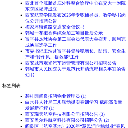
西北首个肛肠盆底外科整合诊疗中心在交大一附院
东院区揭牌成立
西安航空学院发布2026年专职辅导员、教学秘书岗
位公开招聘公告
梅家坪镇道路交通安全倡议书
韩城一花椒香料综合加工项目批后公示
富平县足球协会第二届会员代表大会召开，顺利完
成换届选举工作
市委书记王浩赴富平县督导稳增长、防汛、安全生
产和“转作风、提效能”工作
西安城市观光汽车运营管理有限公司招聘公告
韩城市人民医院关于规范代开药流程相关事宜的告
知书
标签列表
碧桂园阎良招聘物业管理员
(1)
白水县人社局三步联动抓实春训学习 赋能高质量
发展新征程
(1)
西安瑞天航空科技有限公司招聘公告
(3)
西安奥尔科航空科技有限公司招聘公告
(2)
阎良区（航空基地）2026年“慧民润企稳就业”春风