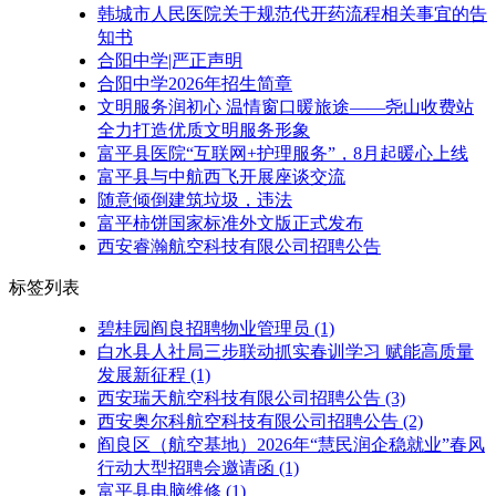
韩城市人民医院关于规范代开药流程相关事宜的告
知书
合阳中学|严正声明
合阳中学2026年招生简章
文明服务润初心 温情窗口暖旅途——尧山收费站
全力打造优质文明服务形象
富平县医院“互联网+护理服务”，8月起暖心上线
富平县与中航西飞开展座谈交流
随意倾倒建筑垃圾，违法
富平柿饼国家标准外文版正式发布
西安睿瀚航空科技有限公司招聘公告
标签列表
碧桂园阎良招聘物业管理员
(1)
白水县人社局三步联动抓实春训学习 赋能高质量
发展新征程
(1)
西安瑞天航空科技有限公司招聘公告
(3)
西安奥尔科航空科技有限公司招聘公告
(2)
阎良区（航空基地）2026年“慧民润企稳就业”春风
行动大型招聘会邀请函
(1)
富平县电脑维修
(1)