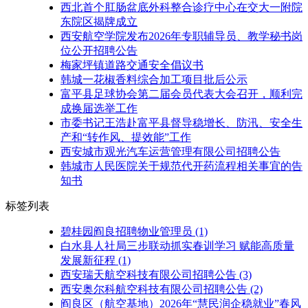
西北首个肛肠盆底外科整合诊疗中心在交大一附院
东院区揭牌成立
西安航空学院发布2026年专职辅导员、教学秘书岗
位公开招聘公告
梅家坪镇道路交通安全倡议书
韩城一花椒香料综合加工项目批后公示
富平县足球协会第二届会员代表大会召开，顺利完
成换届选举工作
市委书记王浩赴富平县督导稳增长、防汛、安全生
产和“转作风、提效能”工作
西安城市观光汽车运营管理有限公司招聘公告
韩城市人民医院关于规范代开药流程相关事宜的告
知书
标签列表
碧桂园阎良招聘物业管理员
(1)
白水县人社局三步联动抓实春训学习 赋能高质量
发展新征程
(1)
西安瑞天航空科技有限公司招聘公告
(3)
西安奥尔科航空科技有限公司招聘公告
(2)
阎良区（航空基地）2026年“慧民润企稳就业”春风