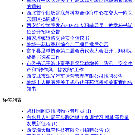
白水县中医医院关于开展2026年暑期结核菌素试验
的通知
西北首个肛肠盆底外科整合诊疗中心在交大一附院
东院区揭牌成立
西安航空学院发布2026年专职辅导员、教学秘书岗
位公开招聘公告
梅家坪镇道路交通安全倡议书
韩城一花椒香料综合加工项目批后公示
富平县足球协会第二届会员代表大会召开，顺利完
成换届选举工作
市委书记王浩赴富平县督导稳增长、防汛、安全生
产和“转作风、提效能”工作
西安城市观光汽车运营管理有限公司招聘公告
韩城市人民医院关于规范代开药流程相关事宜的告
知书
标签列表
碧桂园阎良招聘物业管理员
(1)
白水县人社局三步联动抓实春训学习 赋能高质量
发展新征程
(1)
西安瑞天航空科技有限公司招聘公告
(3)