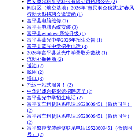
西安奥尔科航空科技有限公司招聘公告
(2)
阎良区（航空基地）2026年“慧民润企稳就业”春风
行动大型招聘会邀请函
(1)
富平县电脑维修
(1)
富平县电脑系统安装
(3)
富平县windows系统升级
(1)
富平县蓝光中学2026年招生公告
(1)
富平县蓝光中学招生电话
(3)
2026年富平县蓝光中学录取分数线
(1)
流动补胎换胎
(2)
送油
(2)
脱困
(2)
搭电
(3)
托运一站式服务！
(2)
中华郡戏台摄影馆招聘店员
(2)
富平蓝光中学招生电话
(2)
富平叉车租赁联系电话19528609451（微信同号）
(2)
富平吊车租赁联系电话19528609451（微信同号）
(2)
富平监控安装维修联系电话19528609451（微信同
号）
(2)