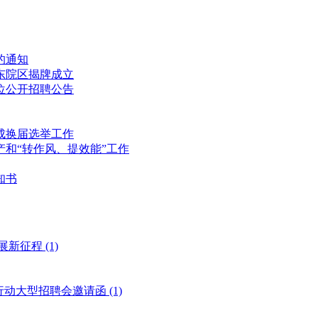
的通知
东院区揭牌成立
位公开招聘公告
成换届选举工作
和“转作风、提效能”工作
知书
展新征程
(1)
风行动大型招聘会邀请函
(1)