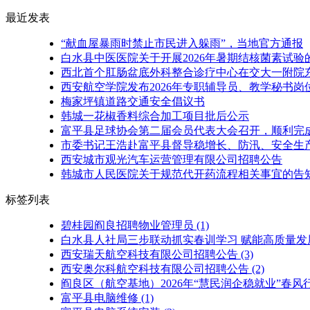
最近发表
“献血屋暴雨时禁止市民进入躲雨”，当地官方通报
白水县中医医院关于开展2026年暑期结核菌素试验
西北首个肛肠盆底外科整合诊疗中心在交大一附院
西安航空学院发布2026年专职辅导员、教学秘书岗
梅家坪镇道路交通安全倡议书
韩城一花椒香料综合加工项目批后公示
富平县足球协会第二届会员代表大会召开，顺利完
市委书记王浩赴富平县督导稳增长、防汛、安全生产
西安城市观光汽车运营管理有限公司招聘公告
韩城市人民医院关于规范代开药流程相关事宜的告
标签列表
碧桂园阎良招聘物业管理员
(1)
白水县人社局三步联动抓实春训学习 赋能高质量发
西安瑞天航空科技有限公司招聘公告
(3)
西安奥尔科航空科技有限公司招聘公告
(2)
阎良区（航空基地）2026年“慧民润企稳就业”春
富平县电脑维修
(1)