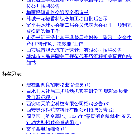
位公开招聘公告
梅家坪镇道路交通安全倡议书
韩城一花椒香料综合加工项目批后公示
富平县足球协会第二届会员代表大会召开，顺利完
成换届选举工作
市委书记王浩赴富平县督导稳增长、防汛、安全生
产和“转作风、提效能”工作
西安城市观光汽车运营管理有限公司招聘公告
韩城市人民医院关于规范代开药流程相关事宜的告
知书
标签列表
碧桂园阎良招聘物业管理员
(1)
白水县人社局三步联动抓实春训学习 赋能高质量
发展新征程
(1)
西安瑞天航空科技有限公司招聘公告
(3)
西安奥尔科航空科技有限公司招聘公告
(2)
阎良区（航空基地）2026年“慧民润企稳就业”春风
行动大型招聘会邀请函
(1)
富平县电脑维修
(1)