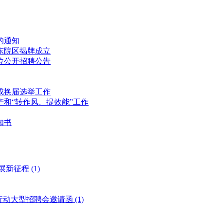
的通知
东院区揭牌成立
位公开招聘公告
成换届选举工作
和“转作风、提效能”工作
知书
展新征程
(1)
风行动大型招聘会邀请函
(1)