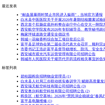
最近发表
“献血屋暴雨时禁止市民进入躲雨”，当地官方通报
白水县中医医院关于开展2026年暑期结核菌素试验
西北首个肛肠盆底外科整合诊疗中心在交大一附院
西安航空学院发布2026年专职辅导员、教学秘书岗
梅家坪镇道路交通安全倡议书
韩城一花椒香料综合加工项目批后公示
富平县足球协会第二届会员代表大会召开，顺利完
市委书记王浩赴富平县督导稳增长、防汛、安全生产
西安城市观光汽车运营管理有限公司招聘公告
韩城市人民医院关于规范代开药流程相关事宜的告
标签列表
碧桂园阎良招聘物业管理员
(1)
白水县人社局三步联动抓实春训学习 赋能高质量发
西安瑞天航空科技有限公司招聘公告
(3)
西安奥尔科航空科技有限公司招聘公告
(2)
阎良区（航空基地）2026年“慧民润企稳就业”春
富平县电脑维修
(1)