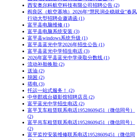
西安奥尔科航空科技有限公司招聘公告
(2)
阎良区（航空基地）2026年“慧民润企稳就业”春风
行动大型招聘会邀请函
(1)
富平县电脑维修
(1)
富平县电脑系统安装
(3)
富平县windows系统升级
(1)
富平县蓝光中学2026年招生公告
(1)
富平县蓝光中学招生电话
(3)
2026年富平县蓝光中学录取分数线
(1)
流动补胎换胎
(2)
送油
(2)
脱困
(2)
搭电
(3)
托运一站式服务！
(2)
中华郡戏台摄影馆招聘店员
(2)
富平蓝光中学招生电话
(2)
富平叉车租赁联系电话19528609451（微信同号）
(2)
富平吊车租赁联系电话19528609451（微信同号）
(2)
富平监控安装维修联系电话19528609451（微信同