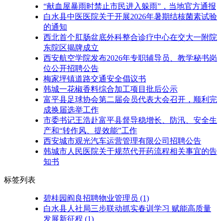
“献血屋暴雨时禁止市民进入躲雨”，当地官方通报
白水县中医医院关于开展2026年暑期结核菌素试验
的通知
西北首个肛肠盆底外科整合诊疗中心在交大一附院
东院区揭牌成立
西安航空学院发布2026年专职辅导员、教学秘书岗
位公开招聘公告
梅家坪镇道路交通安全倡议书
韩城一花椒香料综合加工项目批后公示
富平县足球协会第二届会员代表大会召开，顺利完
成换届选举工作
市委书记王浩赴富平县督导稳增长、防汛、安全生
产和“转作风、提效能”工作
西安城市观光汽车运营管理有限公司招聘公告
韩城市人民医院关于规范代开药流程相关事宜的告
知书
标签列表
碧桂园阎良招聘物业管理员
(1)
白水县人社局三步联动抓实春训学习 赋能高质量
发展新征程
(1)