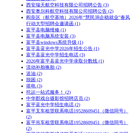
西安瑞天航空科技有限公司招聘公告
(3)
西安奥尔科航空科技有限公司招聘公告
(2)
阎良区（航空基地）2026年“慧民润企稳就业”春风
行动大型招聘会邀请函
(1)
富平县电脑维修
(1)
富平县电脑系统安装
(3)
富平县windows系统升级
(1)
富平县蓝光中学2026年招生公告
(1)
富平县蓝光中学招生电话
(3)
2026年富平县蓝光中学录取分数线
(1)
流动补胎换胎
(2)
送油
(2)
脱困
(2)
搭电
(3)
托运一站式服务！
(2)
中华郡戏台摄影馆招聘店员
(2)
富平蓝光中学招生电话
(2)
富平叉车租赁联系电话19528609451（微信同号）
(2)
富平吊车租赁联系电话19528609451（微信同号）
(2)