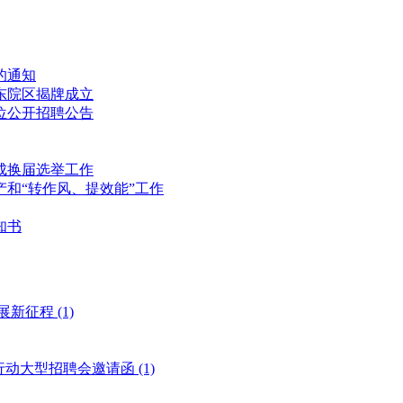
的通知
东院区揭牌成立
位公开招聘公告
成换届选举工作
和“转作风、提效能”工作
知书
展新征程
(1)
风行动大型招聘会邀请函
(1)