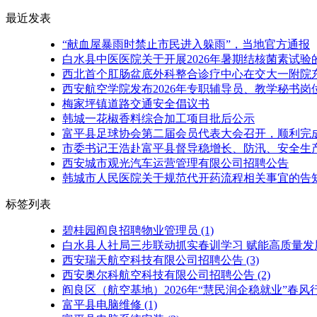
最近发表
“献血屋暴雨时禁止市民进入躲雨”，当地官方通报
白水县中医医院关于开展2026年暑期结核菌素试验
西北首个肛肠盆底外科整合诊疗中心在交大一附院
西安航空学院发布2026年专职辅导员、教学秘书岗
梅家坪镇道路交通安全倡议书
韩城一花椒香料综合加工项目批后公示
富平县足球协会第二届会员代表大会召开，顺利完
市委书记王浩赴富平县督导稳增长、防汛、安全生产
西安城市观光汽车运营管理有限公司招聘公告
韩城市人民医院关于规范代开药流程相关事宜的告
标签列表
碧桂园阎良招聘物业管理员
(1)
白水县人社局三步联动抓实春训学习 赋能高质量发
西安瑞天航空科技有限公司招聘公告
(3)
西安奥尔科航空科技有限公司招聘公告
(2)
阎良区（航空基地）2026年“慧民润企稳就业”春
富平县电脑维修
(1)