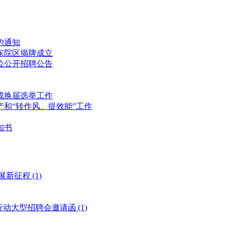
的通知
东院区揭牌成立
位公开招聘公告
成换届选举工作
和“转作风、提效能”工作
知书
展新征程
(1)
风行动大型招聘会邀请函
(1)