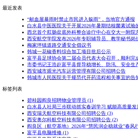
最近发表
“献血屋暴雨时禁止市民进入躲雨”，当地官方通报
白水县中医医院关于开展2026年暑期结核菌素试验
西北首个肛肠盆底外科整合诊疗中心在交大一附院
西安航空学院发布2026年专职辅导员、教学秘书岗
梅家坪镇道路交通安全倡议书
韩城一花椒香料综合加工项目批后公示
富平县足球协会第二届会员代表大会召开，顺利完
市委书记王浩赴富平县督导稳增长、防汛、安全生产
西安城市观光汽车运营管理有限公司招聘公告
韩城市人民医院关于规范代开药流程相关事宜的告
标签列表
碧桂园阎良招聘物业管理员
(1)
白水县人社局三步联动抓实春训学习 赋能高质量发
西安瑞天航空科技有限公司招聘公告
(3)
西安奥尔科航空科技有限公司招聘公告
(2)
阎良区（航空基地）2026年“慧民润企稳就业”春
富平县电脑维修
(1)