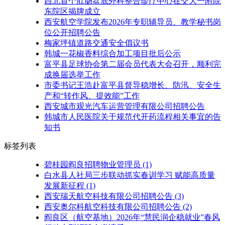
西北首个肛肠盆底外科整合诊疗中心在交大一附院
东院区揭牌成立
西安航空学院发布2026年专职辅导员、教学秘书岗
位公开招聘公告
梅家坪镇道路交通安全倡议书
韩城一花椒香料综合加工项目批后公示
富平县足球协会第二届会员代表大会召开，顺利完
成换届选举工作
市委书记王浩赴富平县督导稳增长、防汛、安全生
产和“转作风、提效能”工作
西安城市观光汽车运营管理有限公司招聘公告
韩城市人民医院关于规范代开药流程相关事宜的告
知书
标签列表
碧桂园阎良招聘物业管理员
(1)
白水县人社局三步联动抓实春训学习 赋能高质量
发展新征程
(1)
西安瑞天航空科技有限公司招聘公告
(3)
西安奥尔科航空科技有限公司招聘公告
(2)
阎良区（航空基地）2026年“慧民润企稳就业”春风