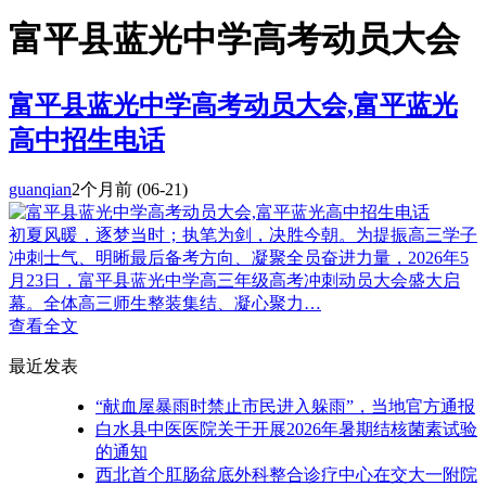
富平县蓝光中学高考动员大会
富平县蓝光中学高考动员大会,富平蓝光
高中招生电话
guanqian
2个月前
(06-21)
初夏风暖，逐梦当时；执笔为剑，决胜今朝。为提振高三学子
冲刺士气、明晰最后备考方向、凝聚全员奋进力量，2026年5
月23日，富平县蓝光中学高三年级高考冲刺动员大会盛大启
幕。全体高三师生整装集结、凝心聚力…
查看全文
最近发表
“献血屋暴雨时禁止市民进入躲雨”，当地官方通报
白水县中医医院关于开展2026年暑期结核菌素试验
的通知
西北首个肛肠盆底外科整合诊疗中心在交大一附院