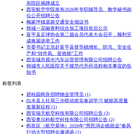
东院区揭牌成立
西安航空学院发布2026年专职辅导员、教学秘书岗
位公开招聘公告
梅家坪镇道路交通安全倡议书
韩城一花椒香料综合加工项目批后公示
富平县足球协会第二届会员代表大会召开，顺利完
成换届选举工作
市委书记王浩赴富平县督导稳增长、防汛、安全生
产和“转作风、提效能”工作
西安城市观光汽车运营管理有限公司招聘公告
韩城市人民医院关于规范代开药流程相关事宜的告
知书
标签列表
碧桂园阎良招聘物业管理员
(1)
白水县人社局三步联动抓实春训学习 赋能高质量
发展新征程
(1)
西安瑞天航空科技有限公司招聘公告
(3)
西安奥尔科航空科技有限公司招聘公告
(2)
阎良区（航空基地）2026年“慧民润企稳就业”春风
行动大型招聘会邀请函
(1)