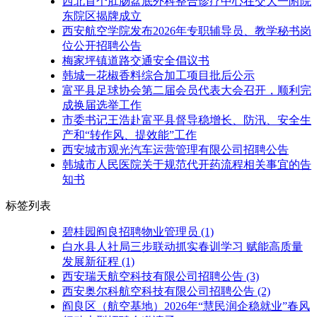
西北首个肛肠盆底外科整合诊疗中心在交大一附院
东院区揭牌成立
西安航空学院发布2026年专职辅导员、教学秘书岗
位公开招聘公告
梅家坪镇道路交通安全倡议书
韩城一花椒香料综合加工项目批后公示
富平县足球协会第二届会员代表大会召开，顺利完
成换届选举工作
市委书记王浩赴富平县督导稳增长、防汛、安全生
产和“转作风、提效能”工作
西安城市观光汽车运营管理有限公司招聘公告
韩城市人民医院关于规范代开药流程相关事宜的告
知书
标签列表
碧桂园阎良招聘物业管理员
(1)
白水县人社局三步联动抓实春训学习 赋能高质量
发展新征程
(1)
西安瑞天航空科技有限公司招聘公告
(3)
西安奥尔科航空科技有限公司招聘公告
(2)
阎良区（航空基地）2026年“慧民润企稳就业”春风