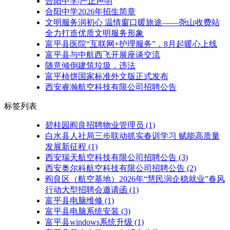
合阳中学|严正声明
合阳中学2026年招生简章
文明服务润初心 温情窗口暖旅途——尧山收费站
全力打造优质文明服务形象
富平县医院“互联网+护理服务”，8月起暖心上线
富平县与中航西飞开展座谈交流
随意倾倒建筑垃圾，违法
富平柿饼国家标准外文版正式发布
西安睿瀚航空科技有限公司招聘公告
标签列表
碧桂园阎良招聘物业管理员
(1)
白水县人社局三步联动抓实春训学习 赋能高质量
发展新征程
(1)
西安瑞天航空科技有限公司招聘公告
(3)
西安奥尔科航空科技有限公司招聘公告
(2)
阎良区（航空基地）2026年“慧民润企稳就业”春风
行动大型招聘会邀请函
(1)
富平县电脑维修
(1)
富平县电脑系统安装
(3)
富平县windows系统升级
(1)