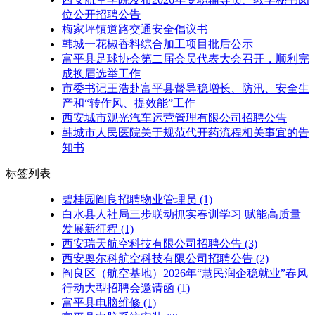
位公开招聘公告
梅家坪镇道路交通安全倡议书
韩城一花椒香料综合加工项目批后公示
富平县足球协会第二届会员代表大会召开，顺利完
成换届选举工作
市委书记王浩赴富平县督导稳增长、防汛、安全生
产和“转作风、提效能”工作
西安城市观光汽车运营管理有限公司招聘公告
韩城市人民医院关于规范代开药流程相关事宜的告
知书
标签列表
碧桂园阎良招聘物业管理员
(1)
白水县人社局三步联动抓实春训学习 赋能高质量
发展新征程
(1)
西安瑞天航空科技有限公司招聘公告
(3)
西安奥尔科航空科技有限公司招聘公告
(2)
阎良区（航空基地）2026年“慧民润企稳就业”春风
行动大型招聘会邀请函
(1)
富平县电脑维修
(1)