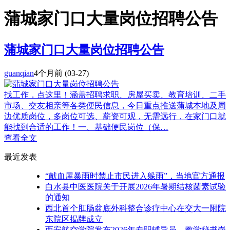
蒲城家门口大量岗位招聘公告
蒲城家门口大量岗位招聘公告
guanqian
4个月前
(03-27)
找工作，点这里！涵盖招聘求职、房屋买卖、教育培训、二手
市场、交友相亲等各类便民信息，今日重点推送蒲城本地及周
边优质岗位，多岗位可选、薪资可观，无需远行，在家门口就
能找到合适的工作！一、基础便民岗位（保…
查看全文
最近发表
“献血屋暴雨时禁止市民进入躲雨”，当地官方通报
白水县中医医院关于开展2026年暑期结核菌素试验
的通知
西北首个肛肠盆底外科整合诊疗中心在交大一附院
东院区揭牌成立
西安航空学院发布2026年专职辅导员、教学秘书岗