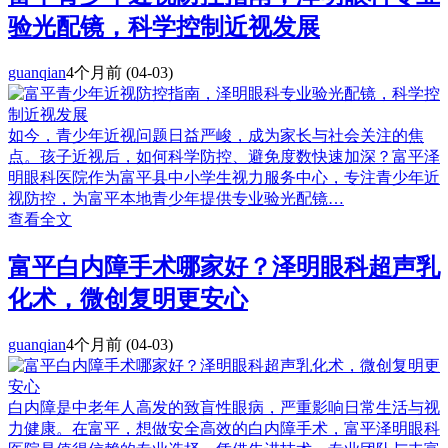
验光配镜，科学控制近视发展
guanqian
4个月前
(04-03)
如今，青少年近视问题日益严峻，成为家长与社会关注的焦
点。孩子近视后，如何科学防控、避免度数快速加深？富平泽
明眼科医院作为富平县中小学生视力服务中心，专注青少年近
视防控，为富平本地青少年提供专业验光配镜…
查看全文
富平白内障手术哪家好？泽明眼科超声乳
化术，微创复明更安心
guanqian
4个月前
(04-03)
白内障是中老年人高发的致盲性眼病，严重影响日常生活与视
力健康。在富平，想做安全高效的白内障手术，富平泽明眼科