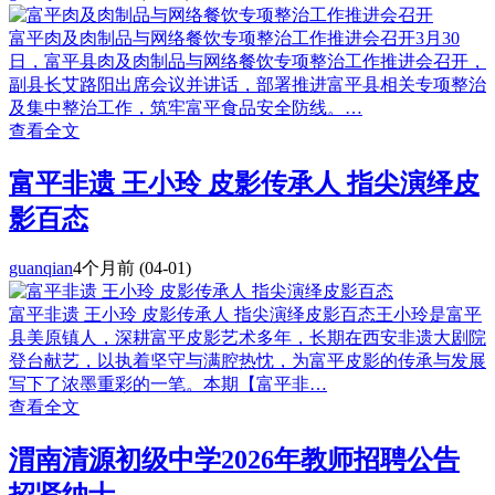
富平肉及肉制品与网络餐饮专项整治工作推进会召开3月30
日，富平县肉及肉制品与网络餐饮专项整治工作推进会召开，
副县长艾路阳出席会议并讲话，部署推进富平县相关专项整治
及集中整治工作，筑牢富平食品安全防线。…
查看全文
富平非遗 王小玲 皮影传承人 指尖演绎皮
影百态
guanqian
4个月前
(04-01)
富平非遗 王小玲 皮影传承人 指尖演绎皮影百态王小玲是富平
县美原镇人，深耕富平皮影艺术多年，长期在西安非遗大剧院
登台献艺，以执着坚守与满腔热忱，为富平皮影的传承与发展
写下了浓墨重彩的一笔。本期【富平非…
查看全文
​渭南清源初级中学2026年教师招聘公告