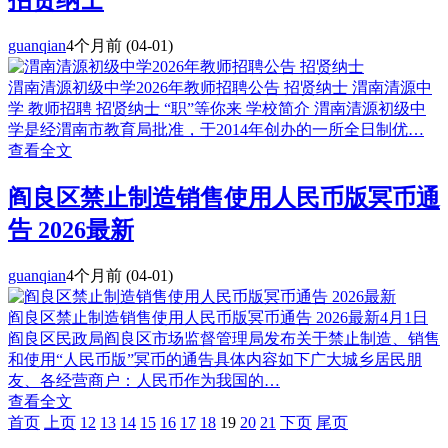
招贤纳士
guanqian
4个月前
(04-01)
渭南清源初级中学2026年教师招聘公告 招贤纳士 渭南清源中
学 教师招聘 招贤纳士 “职”等你来 学校简介 渭南清源初级中
学是经渭南市教育局批准，于2014年创办的一所全日制优…
查看全文
阎良区禁止制造销售使用人民币版冥币通
告 2026最新
guanqian
4个月前
(04-01)
阎良区禁止制造销售使用人民币版冥币通告 2026最新4月1日
阎良区民政局阎良区市场监督管理局发布关于禁止制造、销售
和使用“人民币版”冥币的通告具体内容如下广大城乡居民朋
友、各经营商户：人民币作为我国的…
查看全文
首页
上页
12
13
14
15
16
17
18
19
20
21
下页
尾页