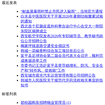
最近发表
“献血屋暴雨时禁止市民进入躲雨”，当地官方通报
白水县中医医院关于开展2026年暑期结核菌素试验
的通知
西北首个肛肠盆底外科整合诊疗中心在交大一附院
东院区揭牌成立
西安航空学院发布2026年专职辅导员、教学秘书岗
位公开招聘公告
梅家坪镇道路交通安全倡议书
韩城一花椒香料综合加工项目批后公示
富平县足球协会第二届会员代表大会召开，顺利完
成换届选举工作
市委书记王浩赴富平县督导稳增长、防汛、安全生
产和“转作风、提效能”工作
西安城市观光汽车运营管理有限公司招聘公告
韩城市人民医院关于规范代开药流程相关事宜的告
知书
标签列表
碧桂园阎良招聘物业管理员
(1)