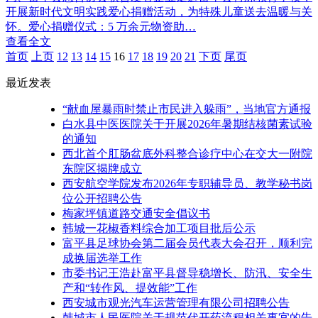
开展新时代文明实践爱心捐赠活动，为特殊儿童送去温暖与关
怀。爱心捐赠仪式：5 万余元物资助…
查看全文
首页
上页
12
13
14
15
16
17
18
19
20
21
下页
尾页
最近发表
“献血屋暴雨时禁止市民进入躲雨”，当地官方通报
白水县中医医院关于开展2026年暑期结核菌素试验
的通知
西北首个肛肠盆底外科整合诊疗中心在交大一附院
东院区揭牌成立
西安航空学院发布2026年专职辅导员、教学秘书岗
位公开招聘公告
梅家坪镇道路交通安全倡议书
韩城一花椒香料综合加工项目批后公示
富平县足球协会第二届会员代表大会召开，顺利完
成换届选举工作
市委书记王浩赴富平县督导稳增长、防汛、安全生
产和“转作风、提效能”工作
西安城市观光汽车运营管理有限公司招聘公告
韩城市人民医院关于规范代开药流程相关事宜的告