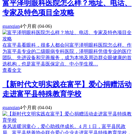
富平泽明眼科医院怎么样？地址、电话、
专家及特色项目全攻略
guanqian
4个月前
(04-06)
在富平县看眼科，很多人都会问富平泽明眼科医院怎么样。作
为富平县专业的二级眼病专科医院，泽明眼科凭借专业的医疗
团队、先进设备和完善服务，成为本地及周边群众眼健康的首
选机构，也是富平县医保定点、中小学生视…
查看全文
【新时代文明实践在富平】爱心捐赠活动
走进富平县特殊教育学校
guanqian
4个月前
(04-04)
春风送暖润童心，爱心助残伴成长。4 月 1 日，富平县民政
局、富平县慈善协会联合爱心企业走进富平县特殊教育学校，