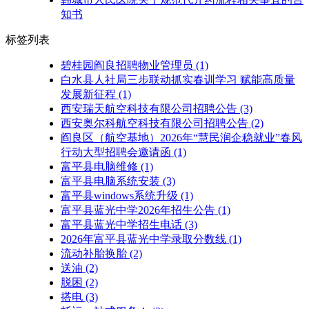
知书
标签列表
碧桂园阎良招聘物业管理员
(1)
白水县人社局三步联动抓实春训学习 赋能高质量
发展新征程
(1)
西安瑞天航空科技有限公司招聘公告
(3)
西安奥尔科航空科技有限公司招聘公告
(2)
阎良区（航空基地）2026年“慧民润企稳就业”春风
行动大型招聘会邀请函
(1)
富平县电脑维修
(1)
富平县电脑系统安装
(3)
富平县windows系统升级
(1)
富平县蓝光中学2026年招生公告
(1)
富平县蓝光中学招生电话
(3)
2026年富平县蓝光中学录取分数线
(1)
流动补胎换胎
(2)
送油
(2)
脱困
(2)
搭电
(3)