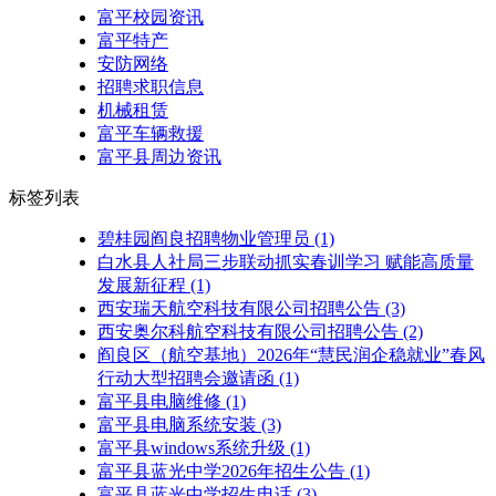
富平校园资讯
富平特产
安防网络
招聘求职信息
机械租赁
富平车辆救援
富平县周边资讯
标签列表
碧桂园阎良招聘物业管理员
(1)
白水县人社局三步联动抓实春训学习 赋能高质量
发展新征程
(1)
西安瑞天航空科技有限公司招聘公告
(3)
西安奥尔科航空科技有限公司招聘公告
(2)
阎良区（航空基地）2026年“慧民润企稳就业”春风
行动大型招聘会邀请函
(1)
富平县电脑维修
(1)
富平县电脑系统安装
(3)
富平县windows系统升级
(1)
富平县蓝光中学2026年招生公告
(1)
富平县蓝光中学招生电话
(3)