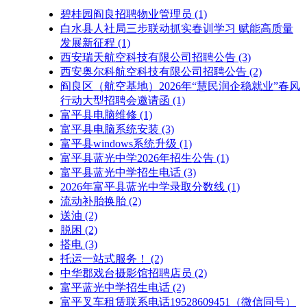
碧桂园阎良招聘物业管理员
(1)
白水县人社局三步联动抓实春训学习 赋能高质量
发展新征程
(1)
西安瑞天航空科技有限公司招聘公告
(3)
西安奥尔科航空科技有限公司招聘公告
(2)
阎良区（航空基地）2026年“慧民润企稳就业”春风
行动大型招聘会邀请函
(1)
富平县电脑维修
(1)
富平县电脑系统安装
(3)
富平县windows系统升级
(1)
富平县蓝光中学2026年招生公告
(1)
富平县蓝光中学招生电话
(3)
2026年富平县蓝光中学录取分数线
(1)
流动补胎换胎
(2)
送油
(2)
脱困
(2)
搭电
(3)
托运一站式服务！
(2)
中华郡戏台摄影馆招聘店员
(2)
富平蓝光中学招生电话
(2)
富平叉车租赁联系电话19528609451（微信同号）