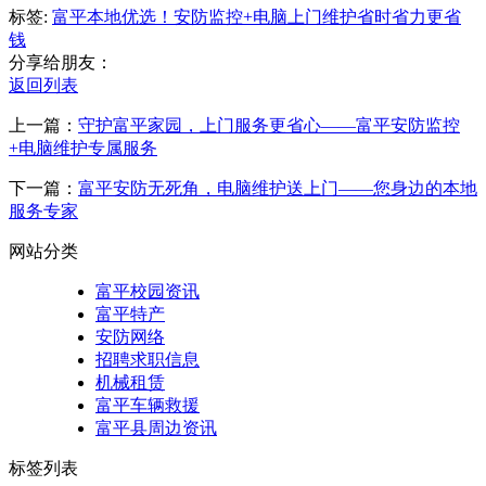
标签:
富平本地优选！安防监控+电脑上门维护
省时
省力
更省
钱
分享给朋友：
返回列表
上一篇：
守护富平家园，上门服务更省心——富平安防监控
+电脑维护专属服务
下一篇：
富平安防无死角，电脑维护送上门——您身边的本地
服务专家
网站分类
富平校园资讯
富平特产
安防网络
招聘求职信息
机械租赁
富平车辆救援
富平县周边资讯
标签列表