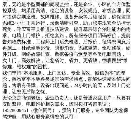
案，无论是小型商铺的简易监控，还是企业、小区的全方位监
控系统，均采用高清、稳定的设备，安装规范、布线合理，同
时提供定期巡检、故障维修、设备升级等后续服务，确保监控
系统24小时正常运行，录像清晰可查，助力您实现安全防控无
死角，呼应富平县推进技防建设、提升基层综合治理能力的需
求。电脑上门维护，拒绝套路，所有服务项目明码标价，提前
告知收费标准，工程师上门后先检测、后报价，征得您同意后
再施工，杜绝坐地起价、隐形消费。系统重装、驱动修复、硬
件升级、网络故障排查、数据备份与恢复等各类电脑问题，一
次上门，高效解决，让您省时、省力、更省钱，彻底摆脱“维
修难、维权难”的困扰。
我们坚持“本地服务、上门直达、专业高效、诚信为本”的理
念，熟悉富平本地各类场景的需求特点，能够快速精准解决问
题，售后有保障，设备出现问题，24小时内响应，及时上门处
理，让您无后顾之忧。
无论您是商铺老板、企业负责人，还是普通家庭用户，只要有
安防监控、电脑维护相关需求，随时拨打咨询电话：
19528609451（微信同号），预约上门服务，专业团队为您保
驾护航，用贴心服务赢得您的认可！