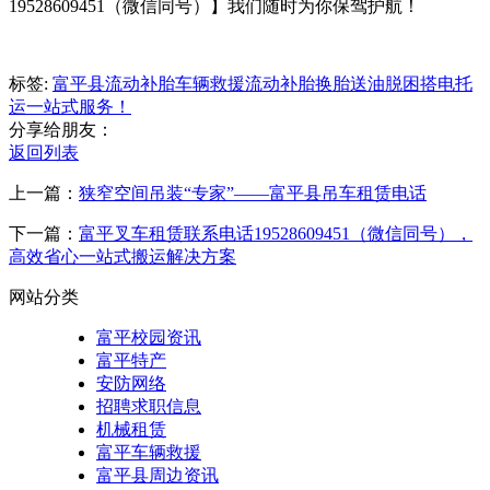
19528609451（微信同号）】我们随时为你保驾护航！
标签:
富平县流动补胎车辆救援
流动补胎换胎
送油
脱困
搭电
托
运一站式服务！
分享给朋友：
返回列表
上一篇：
狭窄空间吊装“专家”——富平县吊车租赁电话
下一篇：
富平叉车租赁联系电话19528609451（微信同号），
高效省心一站式搬运解决方案
网站分类
富平校园资讯
富平特产
安防网络
招聘求职信息
机械租赁
富平车辆救援
富平县周边资讯