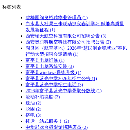
标签列表
碧桂园阎良招聘物业管理员
(1)
白水县人社局三步联动抓实春训学习 赋能高质量
发展新征程
(1)
西安瑞天航空科技有限公司招聘公告
(3)
西安奥尔科航空科技有限公司招聘公告
(2)
阎良区（航空基地）2026年“慧民润企稳就业”春风
行动大型招聘会邀请函
(1)
富平县电脑维修
(1)
富平县电脑系统安装
(3)
富平县windows系统升级
(1)
富平县蓝光中学2026年招生公告
(1)
富平县蓝光中学招生电话
(3)
2026年富平县蓝光中学录取分数线
(1)
流动补胎换胎
(2)
送油
(2)
脱困
(2)
搭电
(3)
托运一站式服务！
(2)
中华郡戏台摄影馆招聘店员
(2)