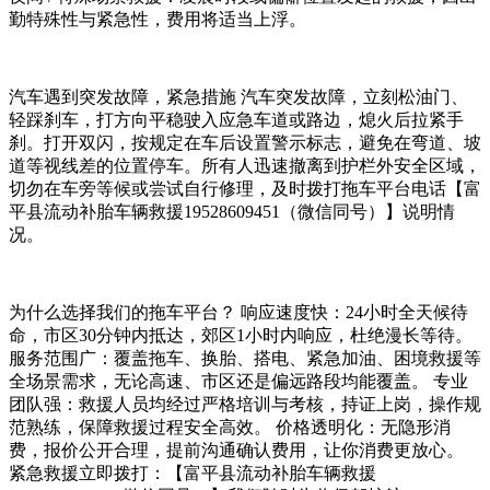
勤特殊性与紧急性，费用将适当上浮。
汽车遇到突发故障，紧急措施 汽车突发故障，立刻松油门、
轻踩刹车，打方向平稳驶入应急车道或路边，熄火后拉紧手
刹。打开双闪，按规定在车后设置警示标志，避免在弯道、坡
道等视线差的位置停车。所有人迅速撤离到护栏外安全区域，
切勿在车旁等候或尝试自行修理，及时拨打拖车平台电话【富
平县流动补胎车辆救援19528609451（微信同号）】说明情
况。
为什么选择我们的拖车平台？ 响应速度快：24小时全天候待
命，市区30分钟内抵达，郊区1小时内响应，杜绝漫长等待。
服务范围广：覆盖拖车、换胎、搭电、紧急加油、困境救援等
全场景需求，无论高速、市区还是偏远路段均能覆盖。 专业
团队强：救援人员均经过严格培训与考核，持证上岗，操作规
范熟练，保障救援过程安全高效。 价格透明化：无隐形消
费，报价公开合理，提前沟通确认费用，让你消费更放心。
紧急救援立即拨打：【富平县流动补胎车辆救援