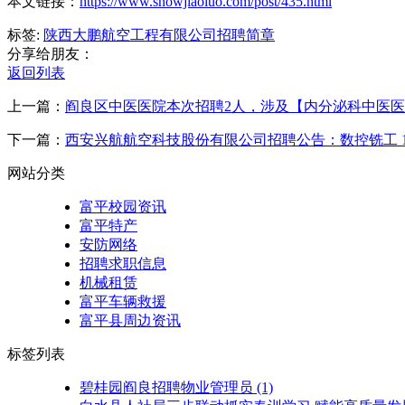
本文链接：
https://www.showjiaoluo.com/post/435.html
标签:
陕西大鹏航空工程有限公司招聘简章
分享给朋友：
返回列表
上一篇：
阎良区中医医院本次招聘2人，涉及【内分泌科中医医
下一篇：
西安兴航航空科技股份有限公司招聘公告：数控铣工 1
网站分类
富平校园资讯
富平特产
安防网络
招聘求职信息
机械租赁
富平车辆救援
富平县周边资讯
标签列表
碧桂园阎良招聘物业管理员
(1)