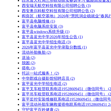
白水县人社局三步联动抓实春训学习 赋能高质量发
西安瑞天航空科技有限公司招聘公告
(3)
西安奥尔科航空科技有限公司招聘公告
(2)
阎良区（航空基地）2026年“慧民润企稳就业”春
富平县电脑维修
(1)
富平县电脑系统安装
(3)
富平县windows系统升级
(1)
富平县蓝光中学2026年招生公告
(1)
富平县蓝光中学招生电话
(3)
2026年富平县蓝光中学录取分数线
(1)
流动补胎换胎
(2)
送油
(2)
脱困
(2)
搭电
(3)
托运一站式服务！
(2)
中华郡戏台摄影馆招聘店员
(2)
富平蓝光中学招生电话
(2)
富平叉车租赁联系电话19528609451（微信同号）
(2
富平吊车租赁联系电话19528609451（微信同号）
(2
富平监控安装维修联系电话19528609451（微信同
富平流动补胎车辆救援搭电联系电话19528609451
守护富平百姓健康
(2)