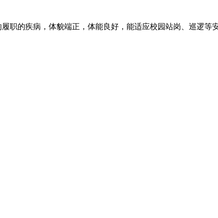
响履职的疾病，体貌端正，体能良好，能适应校园站岗、巡逻等