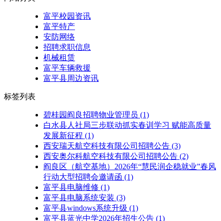
富平校园资讯
富平特产
安防网络
招聘求职信息
机械租赁
富平车辆救援
富平县周边资讯
标签列表
碧桂园阎良招聘物业管理员
(1)
白水县人社局三步联动抓实春训学习 赋能高质量
发展新征程
(1)
西安瑞天航空科技有限公司招聘公告
(3)
西安奥尔科航空科技有限公司招聘公告
(2)
阎良区（航空基地）2026年“慧民润企稳就业”春风
行动大型招聘会邀请函
(1)
富平县电脑维修
(1)
富平县电脑系统安装
(3)
富平县windows系统升级
(1)
富平县蓝光中学2026年招生公告
(1)