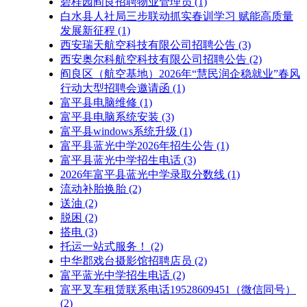
碧桂园阎良招聘物业管理员
(1)
白水县人社局三步联动抓实春训学习 赋能高质量
发展新征程
(1)
西安瑞天航空科技有限公司招聘公告
(3)
西安奥尔科航空科技有限公司招聘公告
(2)
阎良区（航空基地）2026年“慧民润企稳就业”春风
行动大型招聘会邀请函
(1)
富平县电脑维修
(1)
富平县电脑系统安装
(3)
富平县windows系统升级
(1)
富平县蓝光中学2026年招生公告
(1)
富平县蓝光中学招生电话
(3)
2026年富平县蓝光中学录取分数线
(1)
流动补胎换胎
(2)
送油
(2)
脱困
(2)
搭电
(3)
托运一站式服务！
(2)
中华郡戏台摄影馆招聘店员
(2)
富平蓝光中学招生电话
(2)
富平叉车租赁联系电话19528609451（微信同号）
(2)