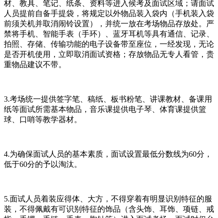
材、教具、笔记、纸条、资料等进入候考及面试区域；请面试
人员提前自备手提袋，将规定以外物品装入袋内（手机装入袋
前须关机并取消闹铃设置），并统一放在考场物品存放处。严
禁将手机、智能手表（手环）、蓝牙耳机等具有通信、记录、
拍照、存储、传输功能的电子设备带至座位，一经发现，无论
是否开机使用，立即取消面试资格；存放物品无专人看管，贵
重物品建议不带。
3.考场统一提供签字笔、稿纸、板书粉笔、讲课教材、备课用
纸等面试所需基本物品，音乐课提供电子琴、体育课提供篮
球、口哨等教学器材。
4.为确保面试人员的基本素质，面试设置最低分数线为60分，
低于60分的予以淘汰。
5.面试人员着装应得体、大方，不得穿着有明显识别特征的服
装，不得佩戴有可识别特征的饰品（含头饰、耳饰、项链、戒