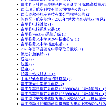
白水县人社局三步联动抓实春训学习 赋能高质量发
西安瑞天航空科技有限公司招聘公告
(3)
西安奥尔科航空科技有限公司招聘公告
(2)
阎良区（航空基地）2026年“慧民润企稳就业”春
富平县电脑维修
(1)
富平县电脑系统安装
(3)
富平县windows系统升级
(1)
富平县蓝光中学2026年招生公告
(1)
富平县蓝光中学招生电话
(3)
2026年富平县蓝光中学录取分数线
(1)
流动补胎换胎
(2)
送油
(2)
脱困
(2)
搭电
(3)
托运一站式服务！
(2)
中华郡戏台摄影馆招聘店员
(2)
富平蓝光中学招生电话
(2)
富平叉车租赁联系电话19528609451（微信同号）
(2
富平吊车租赁联系电话19528609451（微信同号）
(2
富平监控安装维修联系电话19528609451（微信同
富平流动补胎车辆救援搭电联系电话19528609451