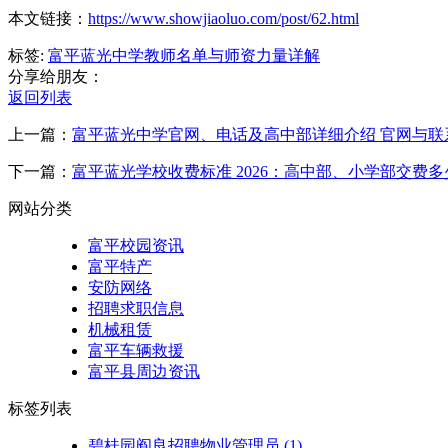
本文链接：
https://www.showjiaoluo.com/post/62.html
标签:
富平蓝光中学教师名单与师资力量详解
分享给朋友：
返回列表
上一篇：
富平蓝光中学官网、电话及高中部详细介绍 官网与联
下一篇：
富平蓝光学校收费标准 2026：高中部、小学部交费多
网站分类
富平校园资讯
富平特产
安防网络
招聘求职信息
机械租赁
富平车辆救援
富平县周边资讯
标签列表
碧桂园阎良招聘物业管理员
(1)