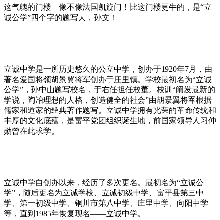
这气魄的门楼，像不像法国凯旋门！比这门楼更牛的，是“立
诚公学”四个字的题写人，孙文！
立诚中学是一所历史悠久的公立中学，创办于1920年7月，由
著名爱国将领胡景翼将军创办于庄里镇。学校最初名为“立诚
公学”，孙中山题写校名，于右任担任校董。校训“阐发最新的
学说，陶冶理想的人格，创造健全的社会”由胡景翼将军根据
儒家和道家的经典著作题写。立诚中学拥有光荣的革命传统和
丰厚的文化底蕴，是富平党团组织诞生地，前国家领导人习仲
勋曾在此求学。
立诚中学自创办以来，经历了多次更名。最初名为“立诚公
学”，随后更名为立诚学校、立诚初级中学、富平县第三中
学、第一初级中学、铜川市第八中学、庄里中学、向阳中学
等，直到1985年恢复现名——立诚中学。