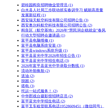
碧桂园阎良招聘物业管理员
(1)
白水县人社局三步联动抓实春训学习 赋能高质量
发展新征程
(1)
西安瑞天航空科技有限公司招聘公告
(3)
西安奥尔科航空科技有限公司招聘公告
(2)
阎良区（航空基地）2026年“慧民润企稳就业”春风
行动大型招聘会邀请函
(1)
富平县电脑维修
(1)
富平县电脑系统安装
(3)
富平县windows系统升级
(1)
富平县蓝光中学2026年招生公告
(1)
富平县蓝光中学招生电话
(3)
2026年富平县蓝光中学录取分数线
(1)
流动补胎换胎
(2)
送油
(2)
脱困
(2)
搭电
(3)
托运一站式服务！
(2)
中华郡戏台摄影馆招聘店员
(2)
富平蓝光中学招生电话
(2)
富平叉车租赁联系电话19528609451（微信同号）