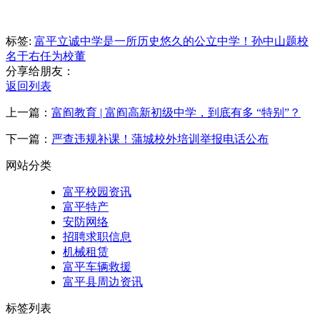
标签:
富平立诚中学是一所历史悠久的公立中学！孙中山题校
名
于右任为校董
分享给朋友：
返回列表
上一篇：
富阎教育 | 富阎高新初级中学，到底有多 “特别”？
下一篇：
严查违规补课！蒲城校外培训举报电话公布
网站分类
富平校园资讯
富平特产
安防网络
招聘求职信息
机械租赁
富平车辆救援
富平县周边资讯
标签列表