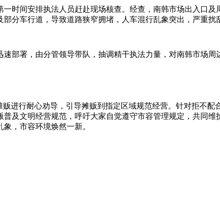
第一时间安排执法人员赶赴现场核查。经查，南韩市场出入口及
及部分车行道，导致道路狭窄拥堵，人车混行乱象突出，严重扰
迅速部署，由分管领导带队，抽调精干执法力量，对南韩市场周
道摊贩进行耐心劝导，引导摊贩到指定区域规范经营。针对拒不配
贩普及文明经营规范，呼吁大家自觉遵守市容管理规定，共同维护
乱象，市容环境焕然一新。