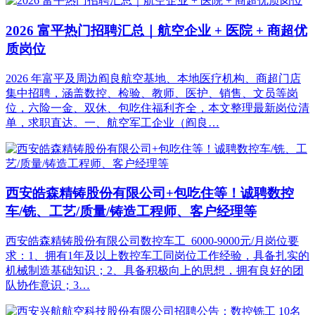
2026 富平热门招聘汇总｜航空企业 + 医院 + 商超优
质岗位
2026 年富平及周边阎良航空基地、本地医疗机构、商超门店
集中招聘，涵盖数控、检验、教师、医护、销售、文员等岗
位，六险一金、双休、包吃住福利齐全，本文整理最新岗位清
单，求职直达。一、航空军工企业（阎良…
西安皓森精铸股份有限公司+包吃住等！诚聘数控
车/铣、工艺/质量/铸造工程师、客户经理等
西安皓森精铸股份有限公司数控车工 6000-9000元/月岗位要
求：1、拥有1年及以上数控车工同岗位工作经验，具备扎实的
机械制造基础知识；2、具备积极向上的思想，拥有良好的团
队协作意识；3…