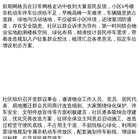
前期网格员在日常网格走访中收到大量居民反馈，小区6号楼
非机动车停车位供给不足，早晚高峰一车难求，车辆随意挤占
道路、绿地与活动场地，不仅破坏小区环境，还堵塞消防通
道，存在安全隐患。社区以群众诉求为导向，第一时间联合物
业实地勘测楼栋空间、绿化布局，精准统计居民停车需求，带
着改造规划入户征集群众想法，梳理汇总各类意见，拟定车位
增设初步方案。
社区组织召开党群议事会，邀请物业工作人员、党员、居民代
表、易地搬迁群众共同商讨改造细则。大家围绕绿化保护、停
车安全、文明停放宣传等方面积极建言，社区逐条吸纳合理建
议，优化完善改造方案，征得全体业主同意后启动施工。改造
过程坚守便民底线，不占用主干道、不损毁核心绿化，利用闲
置绿地规划专属非机动车停放区，配套施划停车标线、增设标
识标牌，引导居民规范停车。