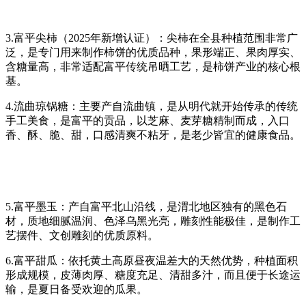
3.富平尖柿（2025年新增认证）：尖柿在全县种植范围非常广
泛，是专门用来制作柿饼的优质品种，果形端正、果肉厚实、
含糖量高，非常适配富平传统吊晒工艺，是柿饼产业的核心根
基。
4.流曲琼锅糖：主要产自流曲镇，是从明代就开始传承的传统
手工美食，是富平的贡品，以芝麻、麦芽糖精制而成，入口
香、酥、脆、甜，口感清爽不粘牙，是老少皆宜的健康食品。
5.富平墨玉：产自富平北山沿线，是渭北地区独有的黑色石
材，质地细腻温润、色泽乌黑光亮，雕刻性能极佳，是制作工
艺摆件、文创雕刻的优质原料。
6.富平甜瓜：依托黄土高原昼夜温差大的天然优势，种植面积
形成规模，皮薄肉厚、糖度充足、清甜多汁，而且便于长途运
输，是夏日备受欢迎的瓜果。