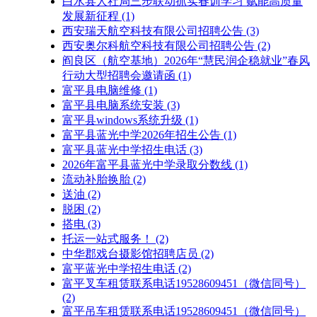
白水县人社局三步联动抓实春训学习 赋能高质量
发展新征程
(1)
西安瑞天航空科技有限公司招聘公告
(3)
西安奥尔科航空科技有限公司招聘公告
(2)
阎良区（航空基地）2026年“慧民润企稳就业”春风
行动大型招聘会邀请函
(1)
富平县电脑维修
(1)
富平县电脑系统安装
(3)
富平县windows系统升级
(1)
富平县蓝光中学2026年招生公告
(1)
富平县蓝光中学招生电话
(3)
2026年富平县蓝光中学录取分数线
(1)
流动补胎换胎
(2)
送油
(2)
脱困
(2)
搭电
(3)
托运一站式服务！
(2)
中华郡戏台摄影馆招聘店员
(2)
富平蓝光中学招生电话
(2)
富平叉车租赁联系电话19528609451（微信同号）
(2)
富平吊车租赁联系电话19528609451（微信同号）