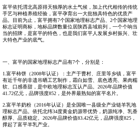
富平依托渭北高原得天独厚的水土气候，加上代代相传的传统
手艺与种植养殖经验，富平孕育出一大批独具特色的优质产
品。目前为止，富平拥有7个国家地理标志产品、2个国家地理
标志证明商标，地标品牌数量位居陕西县域前列，一个个响当
当的招牌，是富平的特色，也是我们富平人发展乡村振兴、壮
大特色产业的底气。
一、富平的国家地理标志产品有7个，分别是：
1.富平柿饼（2008年认证）：主产于曹村、庄里等乡镇，富平
有近千年的非遗吊晒工艺制作，霜白如雪、底色透亮、果肉糯
软、口感香甜，是中欧地理标志互认产品。2026年品牌价值
41.72亿元，品牌强度852，是外界最熟知的富平名片。
2.富平羊奶粉（2016年认证）是全国唯一县级全产业链羊乳地
理标志产品。依托北纬34度黄金奶源带优势，奶源纯净、乳香
醇厚、品质稳定。2026年品牌价值83.42亿元，品牌强度825，
撑起了富平羊乳产业。