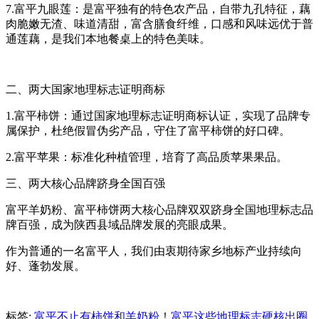
7.富平九眼莲：是富平独有的特色农产品，自带九孔特征，藕
肉脆嫩无渣、味道清甜，富含膳食纤维，口感和风味远优于普
通莲藕，是我们本地餐桌上的特色美味。
二、两大国家地理标志证明商标
1.富平柿饼：通过国家地理标志证明商标认证，实现了品牌专
属保护，杜绝假冒伪劣产品，守住了富平柿饼的好口碑。
2.富平苹果：标准化种植管理，培育了高品质苹果果品。
三、两大核心品牌跻身全国百强
富平羊奶粉、富平柿饼两大核心品牌双双跻身全国地理标志品
牌百强，成为陕西县域品牌发展的亮眼成果。
作为普通的一名富平人，我们由衷期待家乡地标产业持续向
好、蓬勃发展。
标签:
富平不止有柿饼和羊奶粉！富平这些地理标志
硬核出圈