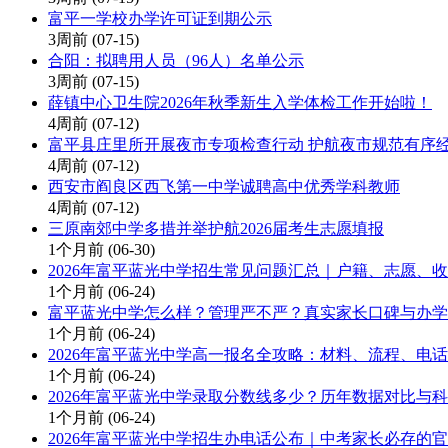
富平一学校办学许可证到期公示
3周前
(07-15)
合阳：拟聘用人员（96人）名单公示
3周前
(07-15)
薛镇中心卫生院2026年秋季新生入学体检工作开始啦！
4周前
(07-12)
富平县庄里所开展夜市专项检查行动 护航夜市规范有序
4周前
(07-12)
西安市阎良区西飞第一中学诚聘高中优秀学科教师
4周前
(07-12)
三原南郊中学多措并举护航2026届考生志愿填报
1个月前
(06-30)
2026年富平蓝光中学招生常见问题汇总｜户籍、志愿、
1个月前
(06-24)
富平蓝光中学怎么样？管理严不严？真实家长口碑与办学
1个月前
(06-24)
2026年富平蓝光中学高一报名全攻略：材料、流程、电
1个月前
(06-24)
2026年富平蓝光中学录取分数线多少？历年数据对比与
1个月前
(06-24)
2026年富平蓝光中学招生办电话公布｜中考家长必存的