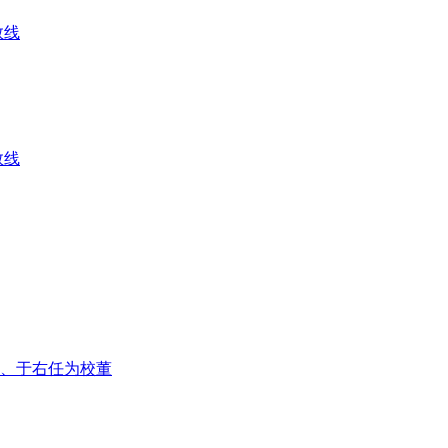
数线
数线
、于右任为校董