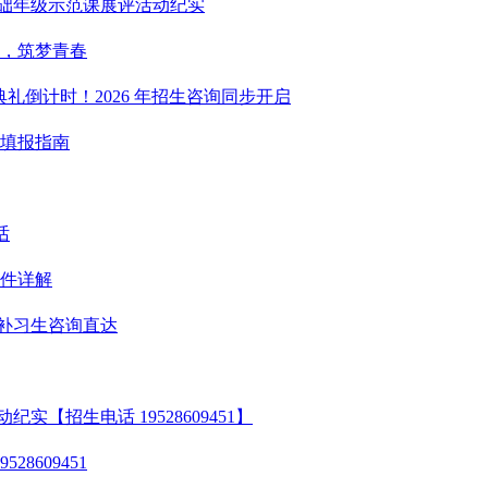
基础年级示范课展评活动纪实
人，筑梦青春
业典礼倒计时！2026 年招生咨询同步开启
愿填报指南
话
条件详解
一/补习生咨询直达
【招生电话 19528609451】
8609451