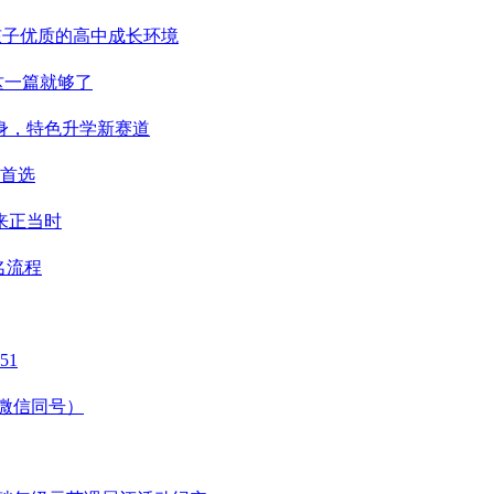
给孩子优质的高中成长环境
这一篇就够了
强身，特色升学新赛道
首选
来正当时
名流程
51
（微信同号）