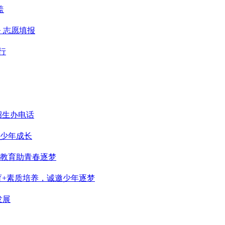
盖
+ 志愿填报
行
招生办电话
少年成长
教育助青春逐梦
育+素质培养，诚邀少年逐梦
发展