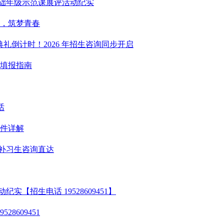
基础年级示范课展评活动纪实
人，筑梦青春
业典礼倒计时！2026 年招生咨询同步开启
愿填报指南
话
条件详解
一/补习生咨询直达
【招生电话 19528609451】
8609451