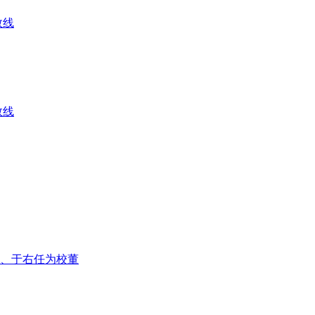
数线
数线
、于右任为校董