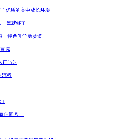
给孩子优质的高中成长环境
这一篇就够了
强身，特色升学新赛道
首选
来正当时
名流程
51
（微信同号）