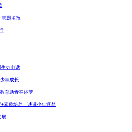
盖
+ 志愿填报
行
招生办电话
少年成长
教育助青春逐梦
育+素质培养，诚邀少年逐梦
发展