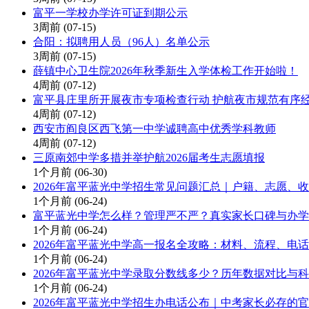
富平一学校办学许可证到期公示
3周前
(07-15)
合阳：拟聘用人员（96人）名单公示
3周前
(07-15)
薛镇中心卫生院2026年秋季新生入学体检工作开始啦！
4周前
(07-12)
富平县庄里所开展夜市专项检查行动 护航夜市规范有序
4周前
(07-12)
西安市阎良区西飞第一中学诚聘高中优秀学科教师
4周前
(07-12)
三原南郊中学多措并举护航2026届考生志愿填报
1个月前
(06-30)
2026年富平蓝光中学招生常见问题汇总｜户籍、志愿、
1个月前
(06-24)
富平蓝光中学怎么样？管理严不严？真实家长口碑与办学
1个月前
(06-24)
2026年富平蓝光中学高一报名全攻略：材料、流程、电
1个月前
(06-24)
2026年富平蓝光中学录取分数线多少？历年数据对比与
1个月前
(06-24)
2026年富平蓝光中学招生办电话公布｜中考家长必存的